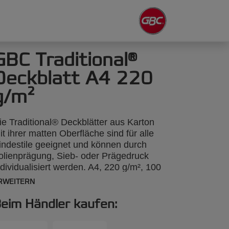
GBC Traditional®
Deckblatt A4 220
g/m²
ie Traditional® Deckblätter aus Karton
it ihrer matten Oberfläche sind für alle
indestile geeignet und können durch
olienprägung, Sieb- oder Prägedruck
ndividualisiert werden. A4, 220 g/m², 100
tück.
RWEITERN
eim Händler kaufen: