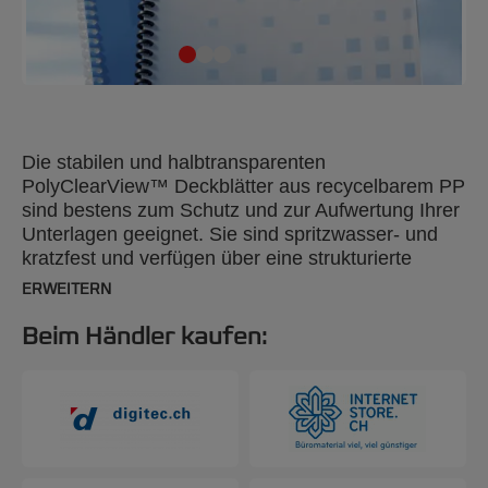
Die stabilen und halbtransparenten
PolyClearView™ Deckblätter aus recycelbarem PP
sind bestens zum Schutz und zur Aufwertung Ihrer
Unterlagen geeignet. Sie sind spritzwasser- und
kratzfest und verfügen über eine strukturierte
Oberfläche, die Blendung reduziert. DIN A4, 450
ERWEITERN
Mikron, 50 Stück.
Beim Händler kaufen: