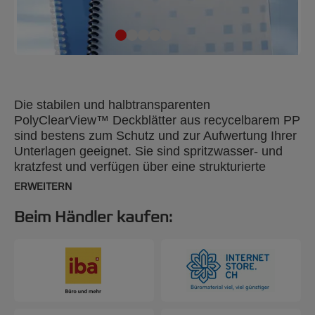
Die stabilen und halbtransparenten
PolyClearView™ Deckblätter aus recycelbarem PP
sind bestens zum Schutz und zur Aufwertung Ihrer
Unterlagen geeignet. Sie sind spritzwasser- und
kratzfest und verfügen über eine strukturierte
Oberfläche, die Blendung reduziert. DIN A4, 300
ERWEITERN
Mikron, 100 Stück.
Beim Händler kaufen: