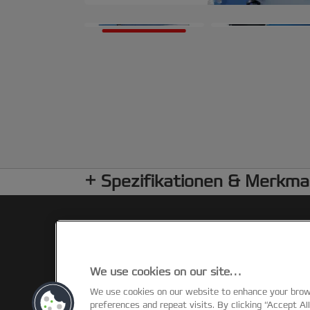
Spezifikationen & Merkma
We use cookies on our site…
We use cookies on our website to enhance your bro
©2026 ACCO Brands
preferences and repeat visits. By clicking “Accept Al