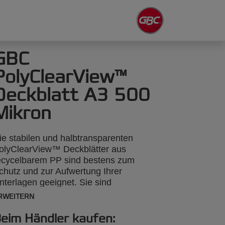
GBC
PolyClearView™
Deckblatt A3 500
Mikron
ie stabilen und halbtransparenten
olyClearView™ Deckblätter aus
ecycelbarem PP sind bestens zum
chutz und zur Aufwertung Ihrer
nterlagen geeignet. Sie sind
pritzwasser- und kratzfest und verfügen
RWEITERN
ber eine strukturierte Oberfläche, die
lendung reduziert. DIN A3, 500 Mikron,
eim Händler kaufen: