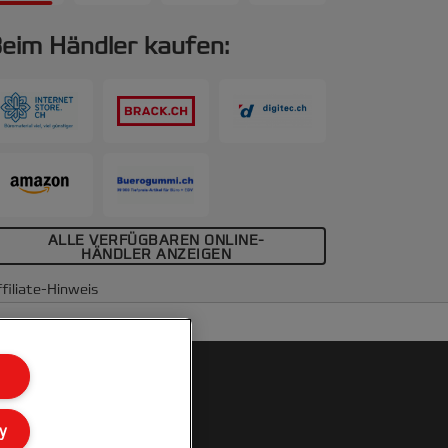
eim Händler kaufen:
ALLE VERFÜGBAREN ONLINE-
HÄNDLER ANZEIGEN
filiate-Hinweis
y