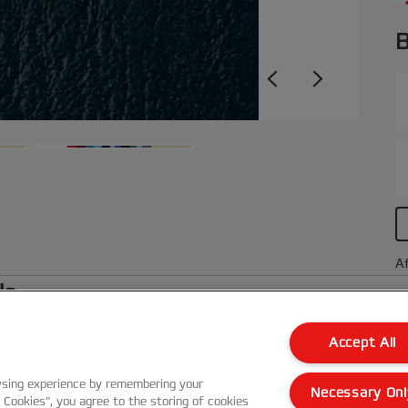
B
Af
le
Accept All
Kundenservice
wsing experience by remembering your
Necessary Onl
Garantie Bedingungen
l Cookies”, you agree to the storing of cookies