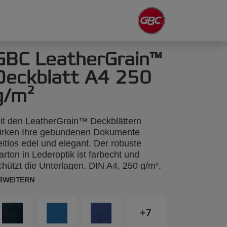
GBC LeatherGrain™
Deckblatt A4 250
g/m²
it den LeatherGrain™ Deckblättern
irken Ihre gebundenen Dokumente
eitlos edel und elegant. Der robuste
arton in Lederoptik ist farbecht und
chützt die Unterlagen. DIN A4, 250 g/m²,
00 Stück.
RWEITERN
+7