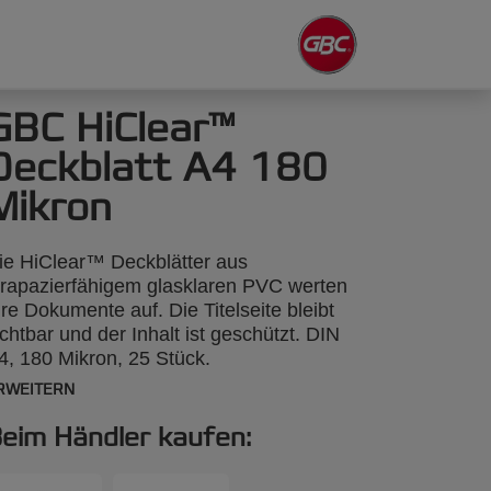
GBC HiClear™
Deckblatt A4 180
Mikron
ie HiClear™ Deckblätter aus
trapazierfähigem glasklaren PVC werten
hre Dokumente auf. Die Titelseite bleibt
ichtbar und der Inhalt ist geschützt. DIN
4, 180 Mikron, 25 Stück.
RWEITERN
eim Händler kaufen: