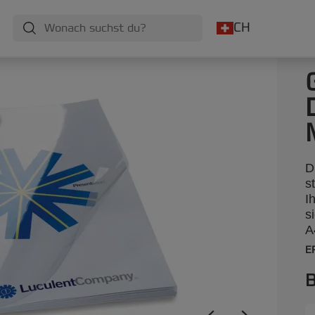
CH
D
s
I
s
A
E
B