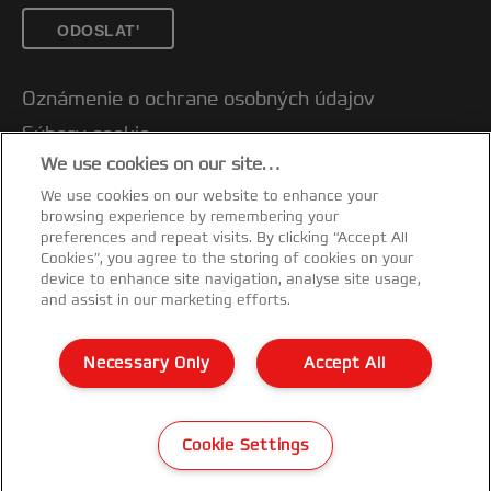
ODOSLAT'
Oznámenie o ochrane osobných údajov
Súbory cookie
We use cookies on our site…
Právne upozornenia
We use cookies on our website to enhance your
Odtlačok
browsing experience by remembering your
Správa mojich údajov
preferences and repeat visits. By clicking “Accept All
Cookies”, you agree to the storing of cookies on your
Záručné podmienky
device to enhance site navigation, analyse site usage,
and assist in our marketing efforts.
Pokyny na recykláciu obalov
Vyhlásenie o zhode
Necessary Only
Accept All
Mapa stránok
©2026 ACCO Brands
Cookie Settings