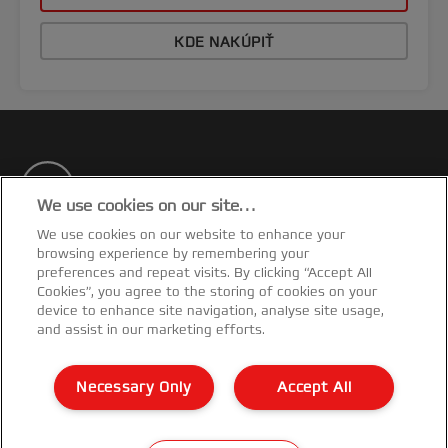
KDE NAKÚPIŤ
We use cookies on our site…
We use cookies on our website to enhance your
Odoberajte newsletter
browsing experience by remembering your
preferences and repeat visits. By clicking “Accept All
Vďaka našim newsletterom budete mať aktuálne
Cookies”, you agree to the storing of cookies on your
informácie o akciách, nových výrobkoch a
device to enhance site navigation, analyse site usage,
špeciálnych ponukách značky GBC.
and assist in our marketing efforts.
ODOSLAT'
Necessary Only
Accept All
Oznámenie o ochrane osobných údajov