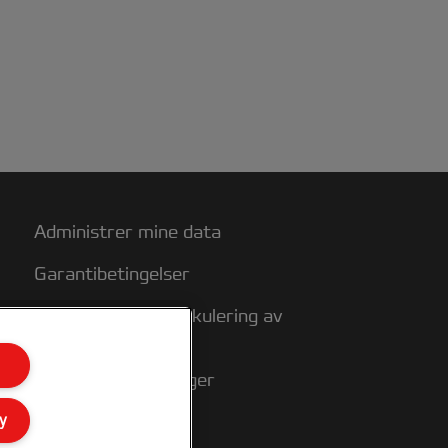
Administrer mine data
Garantibetingelser
Veiledning for resirkulering av
emballasje
Samsvarserklæringer
y
Nettstedkart