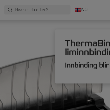
NO
ThermaBi
liminnbind
Innbinding bli