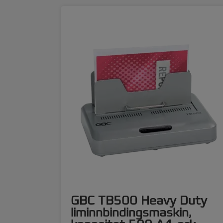
ThermaBind® - video
GBC TB500 Heavy Duty
liminnbindingsmaskin,