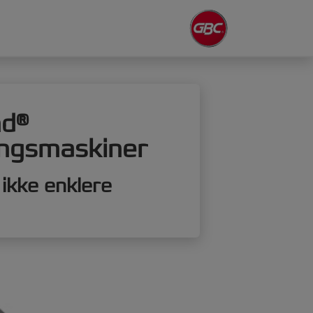
nd®
ingsmaskiner
r ikke enklere