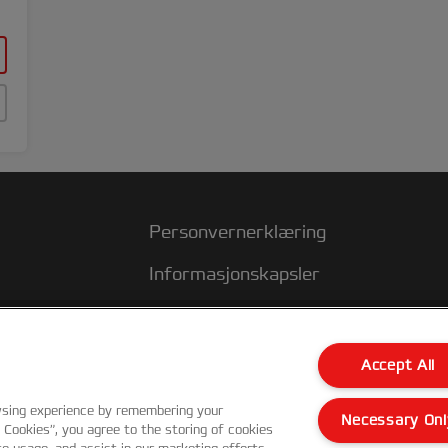
Personvernerklæring
Informasjonskapsler
Juridisk varsel
Avtrykk
Accept All
Kundeservice
wsing experience by remembering your
Necessary Onl
l Cookies”, you agree to the storing of cookies