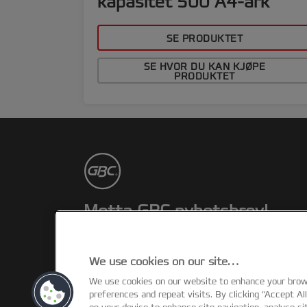
kapasitet 500 A4-ark
SE PRODUKTET
SE HVOR DU KAN KJØPE
PRODUKTET
Motta GBC nyhetsbrev!
Hold deg oppdatert om nyheter,
kampanjer og tilbud.
We use cookies on our site…
We use cookies on our website to enhance your bro
REGISTRER
preferences and repeat visits. By clicking “Accept Al