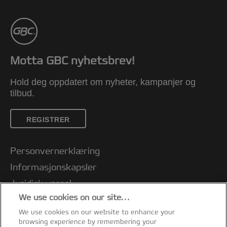
Motta GBC nyhetsbrev!
Hold deg oppdatert om nyheter, kampanjer og
tilbud.
REGISTRER
Personvernerklæring
Informasjonskapsler
Juridisk varsel
We use cookies on our site…
Avtrykk
We use cookies on our website to enhance your
Kundeservice
browsing experience by remembering your