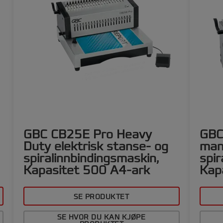
/
GBC CB25E Pro Heavy
GBC
Duty elektrisk stanse- og
man
spiralinnbindingsmaskin,
spir
Kapasitet 500 A4-ark
Kap
SE PRODUKTET
SE HVOR DU KAN KJØPE