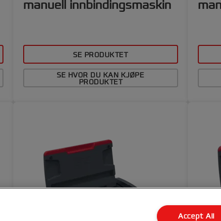
manuell innbindingsmaskin
man
SE PRODUKTET
SE HVOR DU KAN KJØPE
PRODUKTET
Accept All