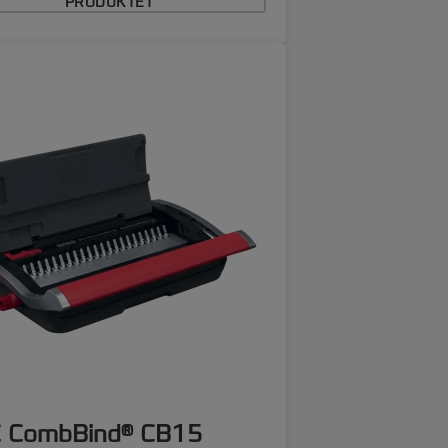
PRODUKTET
 CombBind® CB15