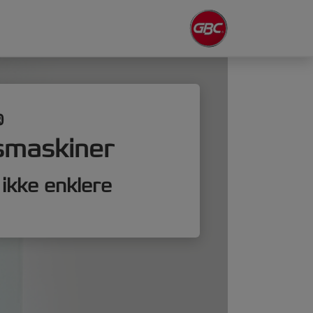
®
smaskiner
r ikke enklere