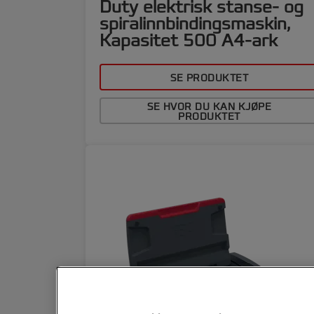
Duty elektrisk stanse- og
spiralinnbindingsmaskin,
Kapasitet 500 A4-ark
SE PRODUKTET
SE HVOR DU KAN KJØPE
PRODUKTET