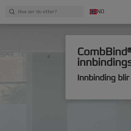
NO
CombBind
innbinding
Innbinding bli