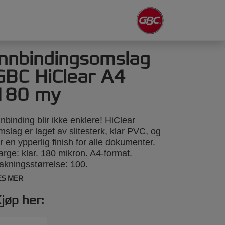
Innbindingsomslag
GBC HiClear A4
180 my
nnbinding blir ikke enklere! HiClear
mslag er laget av slitesterk, klar PVC, og
ir en ypperlig finish for alle dokumenter.
arge: klar. 180 mikron. A4-format.
akningsstørrelse: 100.
ES MER
jøp her: