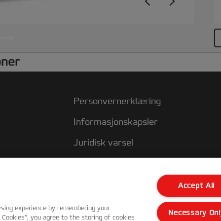
oner
Personvernerklæring
Informasjonskapsler
Juridisk varsel
Avtrykk
Kundeservice
Accept All
wsing experience by remembering your
Necessary Onl
l Cookies”, you agree to the storing of cookies