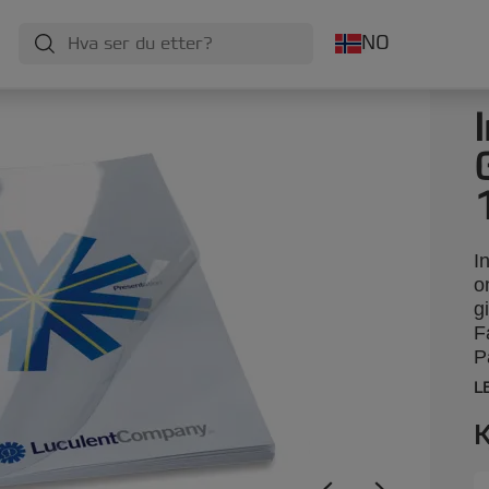
NO
I
o
g
F
P
L
K