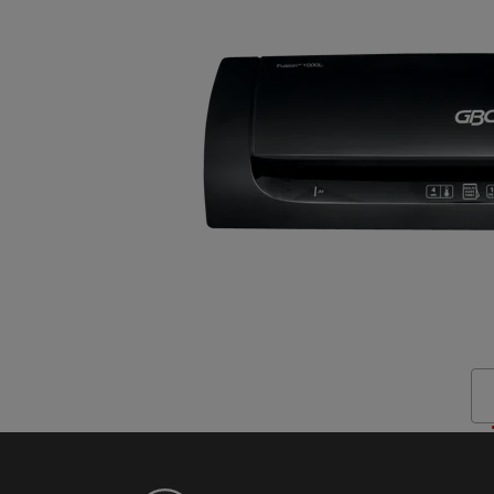
GBC Fusion™ Laminiergeräte