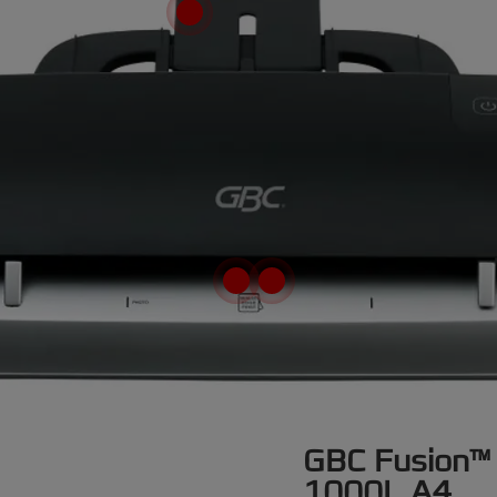
GBC Fusion™ 
1000L A4