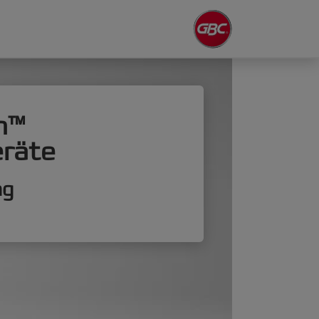
n™
eräte
ng