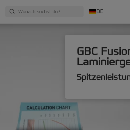
DE
GBC Fusio
Laminierg
Spitzenleistu