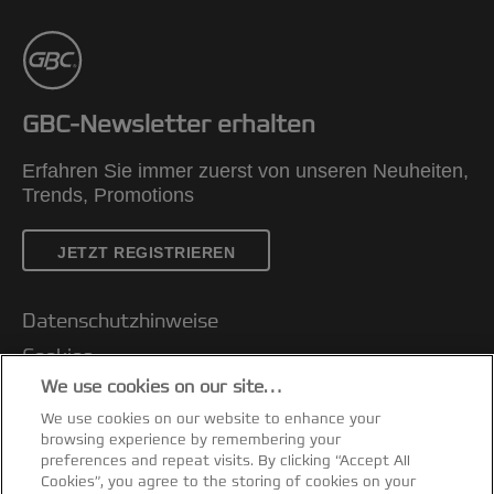
GBC-Newsletter erhalten
Erfahren Sie immer zuerst von unseren Neuheiten,
Trends, Promotions
JETZT REGISTRIEREN
Datenschutzhinweise
Cookies
We use cookies on our site…
Legal Notice
We use cookies on our website to enhance your
Impressum
browsing experience by remembering your
Kundenservice
preferences and repeat visits. By clicking “Accept All
Cookies”, you agree to the storing of cookies on your