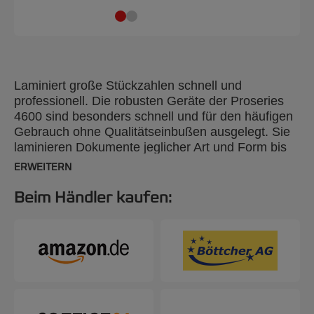
Laminiert große Stückzahlen schnell und
professionell. Die robusten Geräte der Proseries
4600 sind besonders schnell und für den häufigen
Gebrauch ohne Qualitätseinbußen ausgelegt. Sie
laminieren Dokumente jeglicher Art und Form bis
zu 3 mm Dicke und A2-Format. Die verständliche
ERWEITERN
Kurzanleitung am Gerät macht die Auswahl der
richtigen Geschwindigkeit und Temperatur ganz
Beim Händler kaufen:
einfach, und die 6-Rollen-Technologie garantiert
professionelle Ergebnisse.