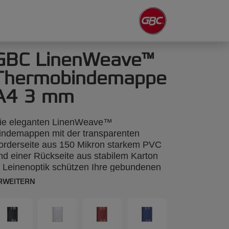
GBC LinenWeave™
Thermobindemappe
A4 3 mm
ie eleganten LinenWeave™
indemappen mit der transparenten
orderseite aus 150 Mikron starkem PVC
nd einer Rückseite aus stabilem Karton
n Leinenoptik schützen Ihre gebundenen
okumente und sind hervorragend für die
RWEITERN
räsentation, die Ablage oder den
ersand Ihrer Unterlagen geeignet. DIN
4, 3 mm, 100 Stück