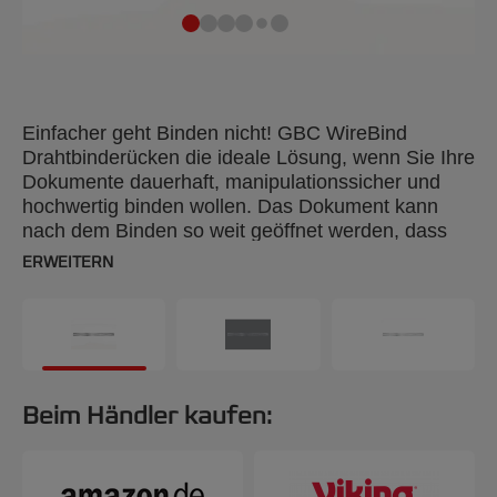
Einfacher geht Binden nicht! GBC WireBind
Drahtbinderücken die ideale Lösung, wenn Sie Ihre
Dokumente dauerhaft, manipulationssicher und
hochwertig binden wollen. Das Dokument kann
nach dem Binden so weit geöffnet werden, dass
die Seiten flach liegen. Sie können sie sogar
ERWEITERN
komplett umklappen, wenn Sie zum Beispiel
einzelne Seiten kopieren möchten. Mit 34 Ringen,
14 mm für bis zu 125 Seiten, DIN A4, 100 Stück.
Beim Händler kaufen: