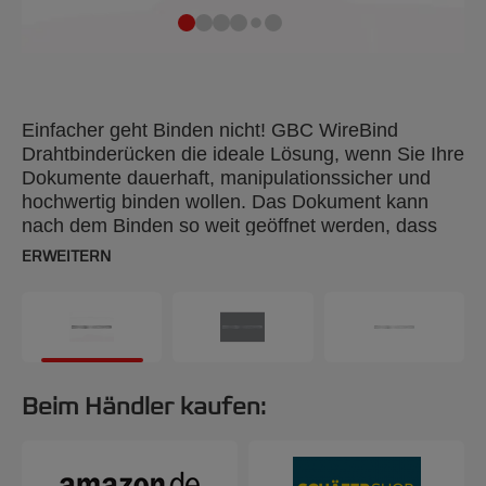
Einfacher geht Binden nicht! GBC WireBind
Drahtbinderücken die ideale Lösung, wenn Sie Ihre
Dokumente dauerhaft, manipulationssicher und
hochwertig binden wollen. Das Dokument kann
nach dem Binden so weit geöffnet werden, dass
die Seiten flach liegen. Sie können sie sogar
ERWEITERN
komplett umklappen, wenn Sie zum Beispiel
einzelne Seiten kopieren möchten. Mit 34 Ringen,
9,5 mm für bis zu 85 Seiten, DIN A4, 100 Stück.
Beim Händler kaufen: