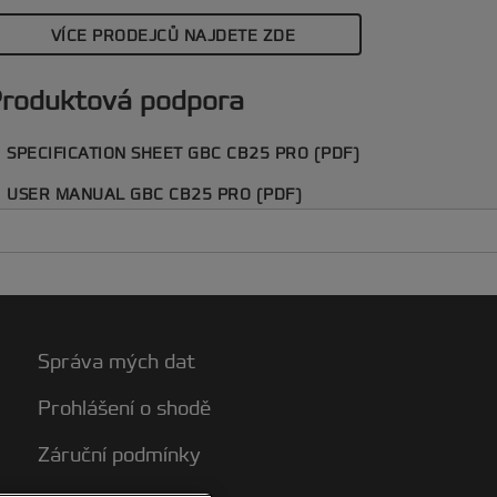
á snadný přístup k praktickému
VÍCE PRODEJCŮ NAJDETE ZDE
ásobníku na odřezky. Tento robustní
azač A4 s děrováním až 25 listů A4 x 70
/m2 dokáže svázat až 500 listů najednou
roduktová podpora
omocí 51 mm silných hřbetů, což z něj
iní ideální volbu pro efektivní vazbu a
SPECIFICATION SHEET GBC CB25 PRO (PDF)
rganizaci dokumentů. Stříbrná barva.
USER MANUAL GBC CB25 PRO (PDF)
Správa mých dat
Prohlášení o shodě
Záruční podmínky