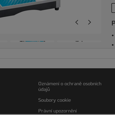
m
z
v
g
P
p
č
o
+3
Oznámení o ochraně osobních
údajů
Soubory cookie
Právní upozornění