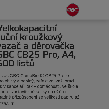
Velkokapacitní
ruční kroužkový
vazač a děrovačka
GBC CB25 Pro, A4,
500 listů
azač GBC CombBind® CB25 Pro je
polehlivý a odolný, zefektivní vaši práci
ak v kanceláři, tak v domácnosti, ve škole
 jinde. Nastavitelné kolíky umožňují
nadné přizpůsobení se velikosti papíru až
o formátu A4 s možností úpravy hloubky
OZBALIT
krajů. Je navržen pro snadné používání a