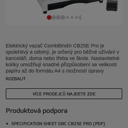
Elektrický vazač CombBind® CB25E Pro je
spolehlivý a odolný, je určený pro běžné užívání v
kanceláři, doma nebo třeba ve škole. Nastavitelné
kolíky umožňují snadné přizpůsobení se velikosti
papíru až do formátu A4 s možností úpravy
hloubky okrajů. Je navržen pro snadné používání a
ROZBALIT
má snadný přístup k praktickému zásobníku na
odřezky. Tento spolehlivý vazač A4 s děrováním až
VÍCE PRODEJCŮ NAJDETE ZDE
25 listů A4 x 70 g/m2 dokáže svázat až 500 listů
najednou pomocí 51 mm silných hřbetů. Stříbrná
barva.
Produktová podpora
SPECIFICATION SHEET GBC CB25E PRO (PDF)