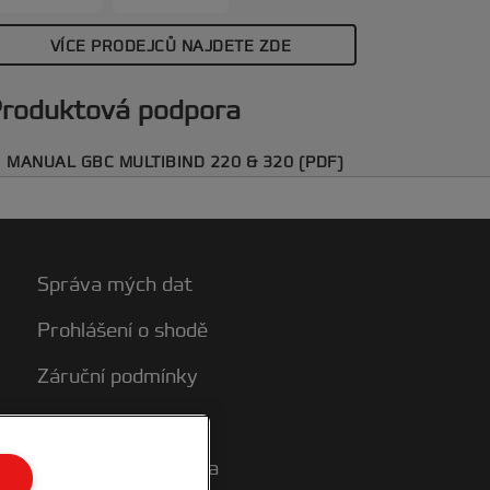
VÍCE PRODEJCŮ NAJDETE ZDE
roduktová podpora
MANUAL GBC MULTIBIND 220 & 320 (PDF)
Správa mých dat
Prohlášení o shodě
Záruční podmínky
Mapa stránek
Zákaznická podpora