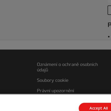
P
Oznámení o ochraně osobních
údajů
Soubory cookie
Právní upozornění
Otisk
ky
Accept All
!