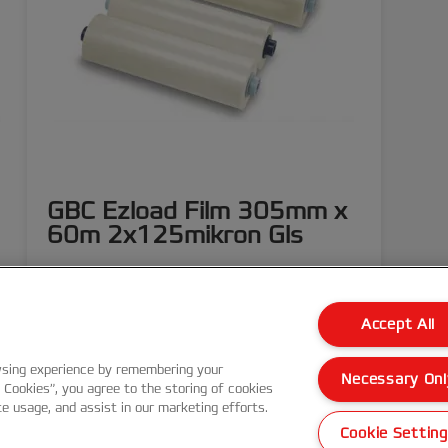
GBC Ezload Film 305mm x
60m 2x125mikron Gls
DAHA FAZLA GÖSTER
Accept All
SATIN AL
wsing experience by remembering your
Necessary Onl
l Cookies”, you agree to the storing of cookies
te usage, and assist in our marketing efforts.
Cookie Settin