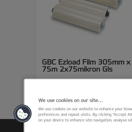
GBC Ezload Film 305mm x
75m 2x75mikron Gls
DAHA FAZLA GÖSTER
SATIN AL
We use cookies on our site…
We use cookies on our website to enhance your bro
preferences and repeat visits. By clicking “Accept Al
on your device to enhance site navigation, analyse si