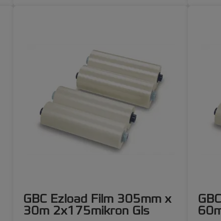
GBC Ezload Film 305mm x
GBC
30m 2x175mikron Gls
60m