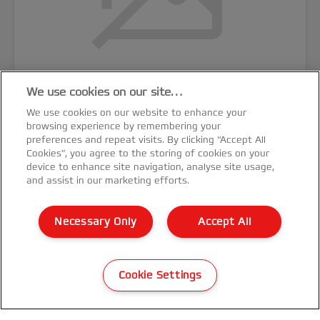
We use cookies on our site…
We use cookies on our website to enhance your
GBC SureBind System 3Pro Şerit
browsing experience by remembering your
Cilteleme Makinesi
preferences and repeat visits. By clicking “Accept All
Cookies”, you agree to the storing of cookies on your
device to enhance site navigation, analyse site usage,
DAHA FAZLA GÖSTER
and assist in our marketing efforts.
SATIN AL
Necessary Only
Accept All
Cookie Settings