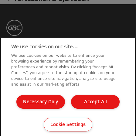
pillanat alatt - csak a képzeletére van szüksége!
Fehér színben.
Iratkozz fel!
We use cookies on our site…
We use cookies on our website to enhance your
Rendelkezz naprakész információkkal a
browsing experience by remembering your
termékekkel, promóciókkal kapcsolatban a
preferences and repeat visits. By clicking “Accept All
postafiókodon keresztül!
Cookies”, you agree to the storing of cookies on your
device to enhance site navigation, analyse site usage,
and assist in our marketing efforts.
FELIRATKOZÁSHOZ
Necessary Only
Accept All
Garancialis feltetelek
©2026 ACCO Brands
Cookie Settings