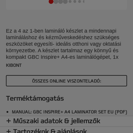
Ez a 4 az 1-ben lamináló készlet a mindennapi
lamináláshoz és kézműveskedéshez szükséges
eszközöket egyesíti- ideális otthoni vagy oktatási
környezetbe. A készlet tartalmaz egy könnyű és
kompakt GBC Inspire+ A4-es laminálógépet, 1x
sarokvágót az éles szélek levágásához, 1x
KIBONT
papírvágót a dokumentumok kívánt méretre
igazításához és egy 5x A4 méretű laminálófóliát
ÖSSZES ONLINE VISZONTELADÓ:
tartalmazó kezdőcsomagot (2 x 75 mikron). Ez a
lamináló gép egyszerűen, egyetlen kapcsolóval
működtethető, és 4 perc alatt bemelegszik. Akár
Terméktámogatás
2x125 mikronos laminálófóliákkal is használható,
hogy dokumentumai professzionális felületet
MANUAL: GBC INSPIRE+ A4 LAMINATOR SET EU (PDF)
kapjanak. Ez a GBC laminálógép hideglaminálás
Műszaki adatok & jellemzők
üzemmóddal is rendelkezik a hőérzékeny anyagok
laminálásához. Mutassa meg kreativitását egy
Tartozékok & ajánlások