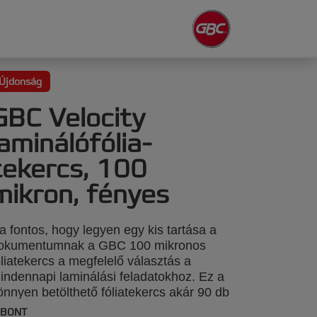
Újdonság
GBC Velocity
laminálófólia-
tekercs, 100
mikron, fényes
a fontos, hogy legyen egy kis tartása a
okumentumnak a GBC 100 mikronos
óliatekercs a megfelelő választás a
indennapi laminálási feladatokhoz. Ez a
önnyen betölthető fóliatekercs akár 90 db
4 lap laminálásához is elegendő.
IBONT