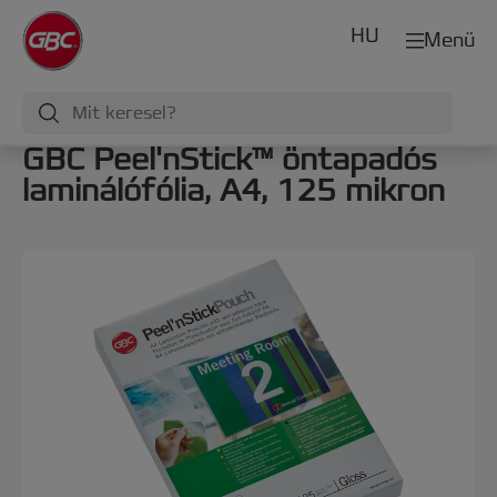
HU
Menü
GBC Peel'nStick™ öntapadós
laminálófólia, A4, 125 mikron