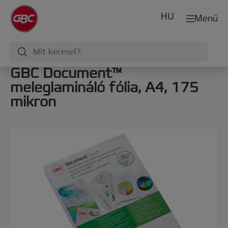
HU
Menü
GBC Document™
meleglamináló fólia, A4, 175
mikron