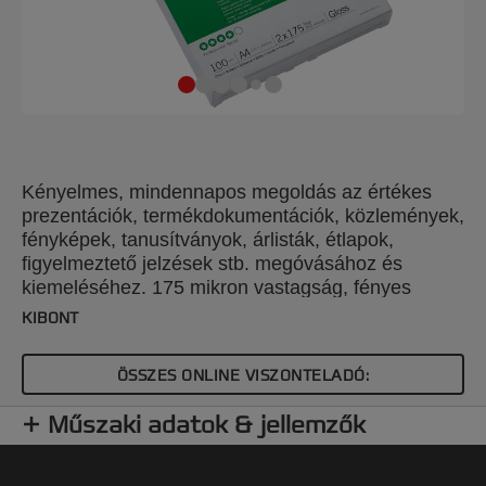
Kényelmes, mindennapos megoldás az értékes
prezentációk, termékdokumentációk, közlemények,
fényképek, tanusítványok, árlisták, étlapok,
figyelmeztető jelzések stb. megóvásához és
kiemeléséhez. 175 mikron vastagság, fényes
felület. A4 méret. CsE: 100db.
KIBONT
ÖSSZES ONLINE VISZONTELADÓ:
Műszaki adatok & jellemzők