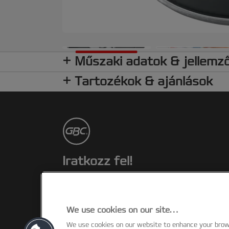
Műszaki adatok & jellemz
Tartozékok & ajánlások
Iratkozz fel!
Rendelkezz naprakész információkkal a
termékekkel, promóciókkal kapcsolatban
postafiókodon keresztül!
We use cookies on our site…
We use cookies on our website to enhance your bro