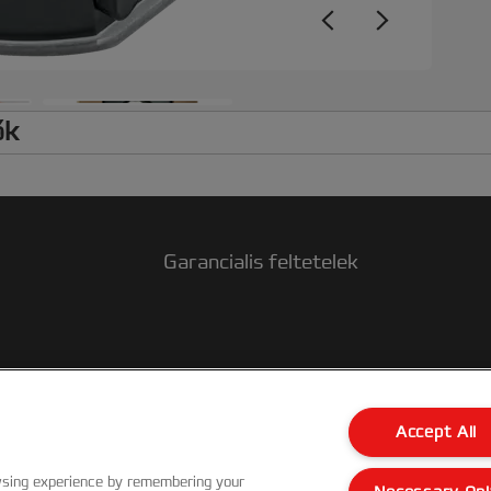
m
ők
Garancialis feltetelek
 a
Accept All
wsing experience by remembering your