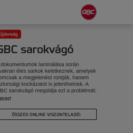
Újdonság
GBC sarokvágó
 dokumentumok laminálása során
yakran éles sarkok keletkeznek, amelyek
emcsak a megjelenést rontják, hanem
iztonsági kockázatot is jelenthetnek. A
BC sarokvágó megoldja ezt a problémát:
iszta, lekerekített sarkokat biztosít a
IBONT
aminált anyagoknak. Ideális személyi
gazolványokhoz, oktatási anyagok és
ÖSSZES ONLINE VISZONTELADÓ:
ás, gyakran kezelt dokumentumokhoz;
ifinomultabb és professzionálisabb
redményt nyújt javítva mind a