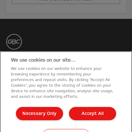
Iratkozz fel!
We use cookies on our site…
We use cookies on our website to enhance your
Rendelkezz naprakész információkkal a
browsing experience by remembering your
termékekkel, promóciókkal kapcsolatban a
preferences and repeat visits. By clicking “Accept All
postafiókodon keresztül!
Cookies”, you agree to the storing of cookies on your
device to enhance site navigation, analyse site usage,
and assist in our marketing efforts.
FELIRATKOZÁSHOZ
Necessary Only
Accept All
Garancialis feltetelek
©2026 ACCO Brands