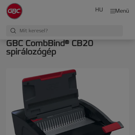
HU
Menü
GBC CombBind® CB20
spirálozógép