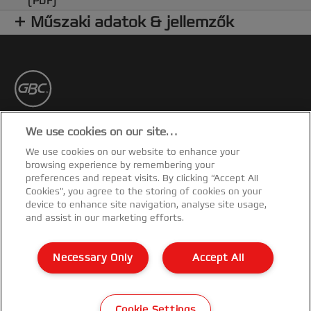
(PDF)
Műszaki adatok & jellemzők
Iratkozz fel!
We use cookies on our site…
We use cookies on our website to enhance your
Rendelkezz naprakész információkkal a
browsing experience by remembering your
termékekkel, promóciókkal kapcsolatban a
preferences and repeat visits. By clicking “Accept All
postafiókodon keresztül!
Cookies”, you agree to the storing of cookies on your
device to enhance site navigation, analyse site usage,
and assist in our marketing efforts.
FELIRATKOZÁSHOZ
Necessary Only
Accept All
Garancialis feltetelek
©2026 ACCO Brands
Cookie Settings