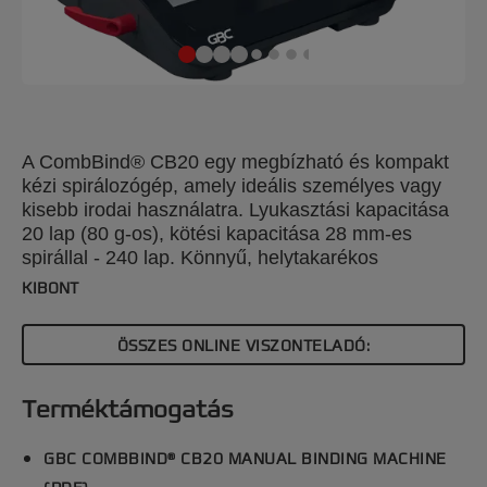
A CombBind® CB20 egy megbízható és kompakt
kézi spirálozógép, amely ideális személyes vagy
kisebb irodai használatra. Lyukasztási kapacitása
20 lap (80 g-os), kötési kapacitása 28 mm-es
spirállal - 240 lap. Könnyű, helytakarékos
kialakítása révén bárhol és bármikor használható,
KIBONT
használaton kívül könnyen tárolható. A további
kényelem érdekében könnyen üríthető, kihúzható
ÖSSZES ONLINE VISZONTELADÓ:
hulladéktálcával és egy praktikus tárolórekesszel is
rendelkezik.
Terméktámogatás
GBC COMBBIND® CB20 MANUAL BINDING MACHINE