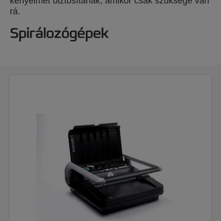
kényelmet biztosítanak, amikor csak szüksége van
rá.
Spirálozógépek