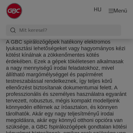
HU
Menü
A GBC spirálozógépek hatékony elektromos
lyukasztási lehetőségeket vagy hagyományos kézi
kötést kínálnak a zökkenőmentes kötés
érdekében. Ezek a gépek tökéletesen alkalmasak
a nagy mennyiségű irodai feladatokhoz, mivel
állítható margómélységgel és papírméret
testreszabással rendelkeznek, így teljes körű
ellenőrzést biztosítanak dokumentumai felett. A
professzionális és személyes használatra egyaránt
tervezett, robusztus, mégis kompakt modelljeink
könnyedén elférnek az íróasztalon, és könnyen
tárolhatók. Akár egy nagy teljesítményű irodai
megoldásra, akár egy könnyű otthoni opcióra van
szüksége, a GBC fspirálozógépek gondtalan kötési