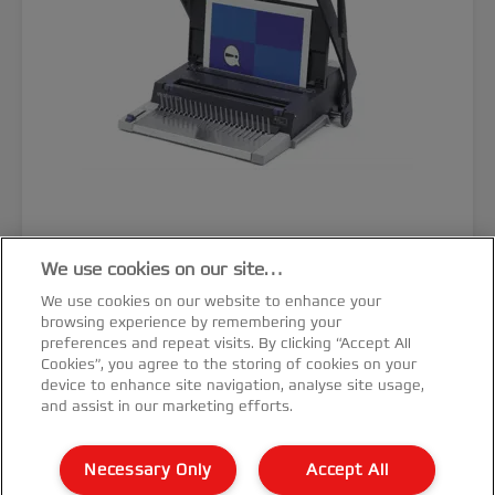
We use cookies on our site…
GBC MultiBind 320 multifunkciós
spirálozógép
We use cookies on our website to enhance your
browsing experience by remembering your
preferences and repeat visits. By clicking “Accept All
TERMÉK MEGTEKINTÉSE
Cookies”, you agree to the storing of cookies on your
device to enhance site navigation, analyse site usage,
and assist in our marketing efforts.
HOL VÁSÁROLHATÓ MEG?
Necessary Only
Accept All