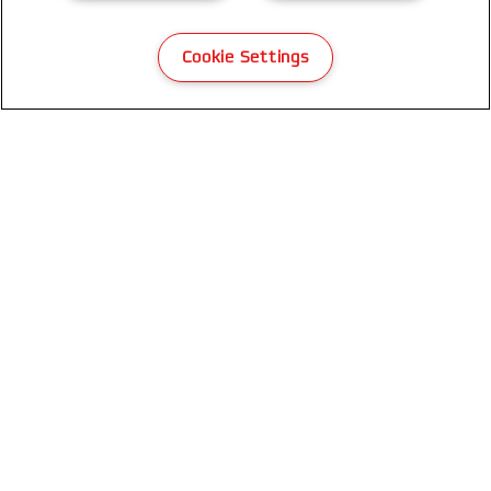
Cookie Settings
GBC MultiBind 220 multifunkciós
spirálozógép
TERMÉK MEGTEKINTÉSE