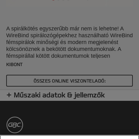
A spirálkötés egyszerűbb már nem is lehetne! A
WireBind spirálozógépekhez használható WireBind
fémspirálok minőségi és modern megjelenést
kölcsönöznek a bekötött dokumentumoknak. A
fémspirállal kötött dokumentumok teljesen
kihajhatóak a könnyű jegyzetkészítéshez és
KIBONT
fénymásoláshoz. Szín: fekete. Méret: 8mm. 34
hurkos kivitel. Max. 70 laphoz. CsE: 100db.
ÖSSZES ONLINE VISZONTELADÓ:
Műszaki adatok & jellemzők