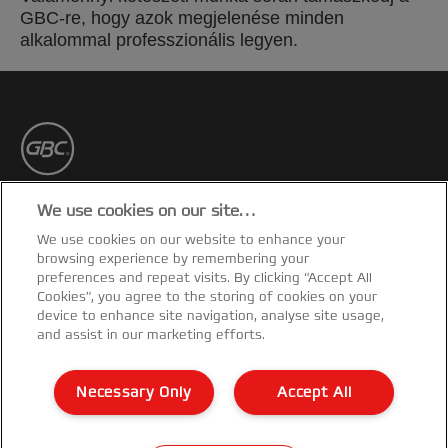
GBC-re, hogy azok megjelenése minden
alkalommal professzionális legyen.
Iratkozz fel!
We use cookies on our site…
We use cookies on our website to enhance your
Rendelkezz naprakész információkkal a
browsing experience by remembering your
termékekkel, promóciókkal kapcsolatban a
preferences and repeat visits. By clicking “Accept All
postafiókodon keresztül!
Cookies”, you agree to the storing of cookies on your
device to enhance site navigation, analyse site usage,
and assist in our marketing efforts.
FELIRATKOZÁSHOZ
Necessary Only
Accept All
Garancialis feltetelek