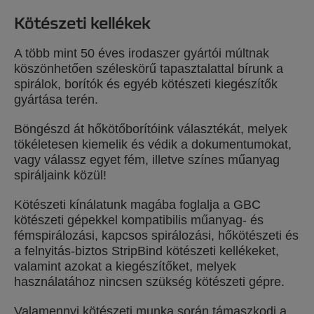
Kötészeti kellékek
A több mint 50 éves irodaszer gyártói múltnak
köszönhetően széleskörű tapasztalattal bírunk a
spirálok, borítók és egyéb kötészeti kiegészítők
gyártása terén.
Böngészd át hőkötőborítóink választékát, melyek
tökéletesen kiemelik és védik a dokumentumokat,
vagy válassz egyet fém, illetve színes műanyag
spiráljaink közül!
Kötészeti kínálatunk magába foglalja a GBC
kötészeti gépekkel kompatibilis műanyag- és
fémspirálozási, kapcsos spirálozási, hőkötészeti és
a felnyitás-biztos StripBind kötészeti kellékeket,
valamint azokat a kiegészítőket, melyek
használatához nincsen szükség kötészeti gépre.
Valamennyi kötészeti munka során támaszkodj a