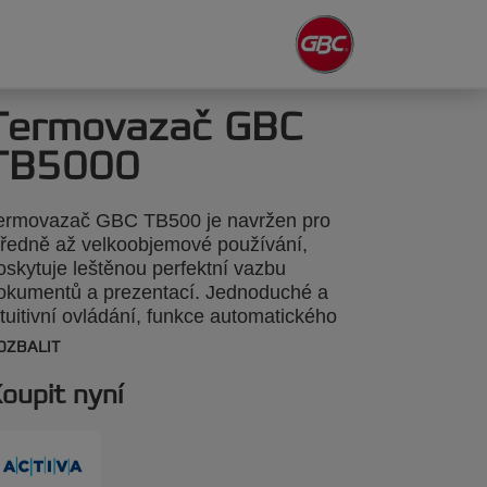
Termovazač GBC
TB5000
ermovazač GBC TB500 je navržen pro
tředně až velkoobjemové používání,
oskytuje leštěnou perfektní vazbu
okumentů a prezentací. Jednoduché a
ntuitivní ovládání, funkce automatického
ypnutí, pokud není vložen žádný
OZBALIT
okument. Termovazač umožňuje svázat
ž 500 listů formátu A4 s gramáží 70 g/m2
oupit nyní
o jediného dokumentu nebo několik
enčích dokumentů současně, zajišťuje
fektivitu a všestrannost při profesionální
ompletaci dokumentů. Stříbrná barva.