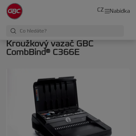
CZ
Nabídka
Kroužkový vazač GBC
CombBind® C366E