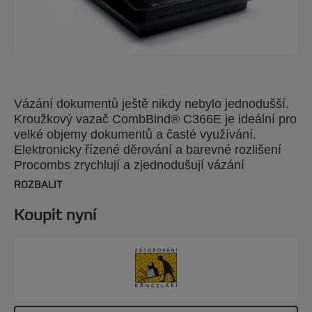
Vázání dokumentů ještě nikdy nebylo jednodušší.
Kroužkový vazač CombBind® C366E je ideální pro
velké objemy dokumentů a časté využívání.
Elektronicky řízené děrování a barevné rozlišení
Procombs zrychlují a zjednodušují vázání
dokumentů. Sdružuje děrování až 30 listů papíru s
ROZBALIT
gramáží 80 g/m2 a vázání až 450 listů s využitím
hřbetů o průměru 51 mm. Může vázat dokumenty
Koupit nyní
formátů A4 nebo A5 a je vybaven užitečnými
funkcemi, například automatickým středěním a
oddělovačem papírů.