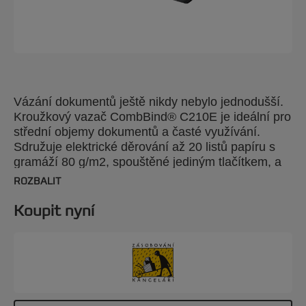
Vázání dokumentů ještě nikdy nebylo jednodušší.
Kroužkový vazač CombBind® C210E je ideální pro
střední objemy dokumentů a časté využívání.
Sdružuje elektrické děrování až 20 listů papíru s
gramáží 80 g/m2, spouštěné jediným tlačítkem, a
vázání až 450 listů s využitím hřbetů 51 mm.
ROZBALIT
Unikátní indikátor zarovnání listů značně
zjednodušuje vázání. Systém barevného rozlišení
Koupit nyní
ProCombs zaručuje maximální produktivitu.