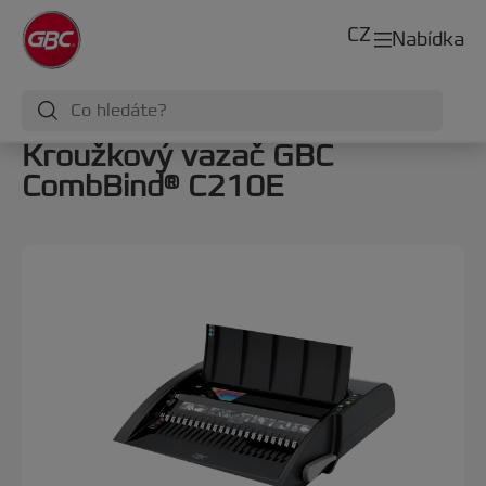
CZ
Nabídka
Kroužkový vazač GBC
CombBind® C210E