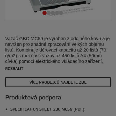
Vazač GBC MC59 je vyroben z odolného kovu a je
navržen pro snadné zpracování velkých objemů
listů. Kombinuje děrovací kapacitu až 20 listů (70
g/m2) s možností vazby až 450 listů A4 (50mm
cívka) pomocí elektrického vkládacího zařízení,
což zajišťuje efektivní a spolehlivé svazování
ROZBALIT
dokumentů. Stříbrná barva.
VÍCE PRODEJCŮ NAJDETE ZDE
Produktová podpora
SPECIFICATION SHEET GBC MC59 (PDF)