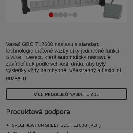
Vazač GBC TL2600 nastavuje standard
technologie drátěné vazby díky jedinečné funkci
SMART Detect, která automaticky nastavuje
zavírací tlak podle velikosti drátu, aby byly
výsledky vždy bezchybné. Všestranný a flexibilní
vazač váže dokumenty od 2 do 340 listů a
ROZBALIT
podporuje širokou škálu formátů dokumentů, jako
jsou A4, A5 a A3 s krátkým okrajem. Je
VÍCE PRODEJCŮ NAJDETE ZDE
kompatibilní s velikostí drátěných hřbetů 4 až 24 a
je ideální pro různé vázané dokumenty, jako jsou
finanční zprávy a kalendáře. Vazač GBC TL2600
Produktová podpora
zvyšuje efektivitu a profesionalitu při
velkoobjemových vázacích úkolech. Stříbrná
SPECIFICATION SHEET GBC TL2600 (PDF)
barva.