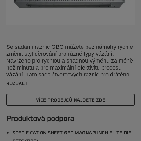
Se sadami raznic GBC můžete bez námahy rychle
změnit styl děrování pro různé typy vázání.
Navrženo pro rychlou a snadnou výměnu za méně
než minutu a pro maximální efektivitu procesu
vázání. Tato sada čtvercových raznic pro drátěnou
vazbu 3:1 je kompatibilní s děrovačkou papíru
ROZBALIT
GBC Magnapunch Elite. Podívejte se na širokou
škálu vzorů děrování, které vám pomohou vylepšit
VÍCE PRODEJCŮ NAJDETE ZDE
vaše projekty stylově a s přesností.
Produktová podpora
SPECIFICATION SHEET GBC MAGNAPUNCH ELITE DIE