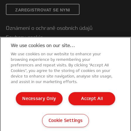
ZAREGISTROVAT SE NYNI
Oznámení o ochraně osobních údajů
Soubory cookie
We use cookies on our site…
Právní upozornění
We use cookies on our website to enhance your
Otisk
browsing experience by remembering your
Správa mých dat
preferences and repeat visits. By clicking “Accept All
Cookies”, you agree to the storing of cookies on your
Prohlášení o shodě
device to enhance site navigation, analyse site usage,
and assist in our marketing efforts.
Záruční podmínky
Mapa stránek
Necessary Only
Accept All
Zákaznická podpora
©2026 ACCO Brands
Cookie Settings