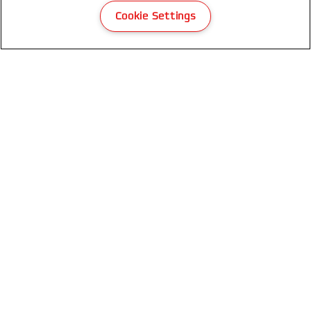
Optimal
Cookie Settings
VÍCE O PRODUKTU
KDE NAKOUPIT
Odebírejte newsletter!
Díky našim newsletterům budete mít aktuální
informace o akcích, nových výrobcích a
speciálních nabídkách značky Rexel. Z pohodlí své
e-mailové schránky!