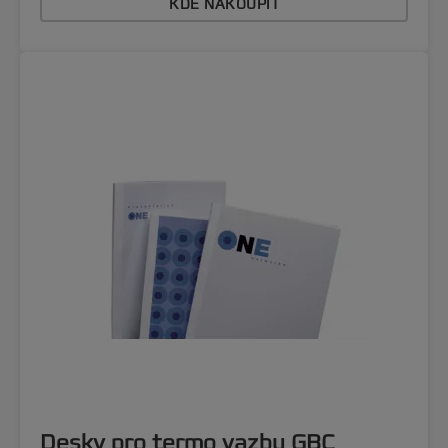
KDE NAKOUPIT
Desky pro termo vazbu GBC