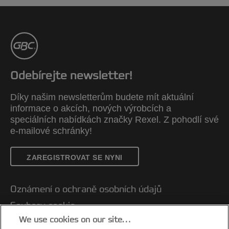
Odebírejte newsletter!
Díky našim newsletterům budete mít aktuální
informace o akcích, nových výrobcích a
speciálních nabídkách značky Rexel. Z pohodlí své
e-mailové schránky!
ZAREGISTROVAT SE NYNI
Oznámení o ochraně osobních údajů
Soubory cookie
We use cookies on our site…
Právní upozornění