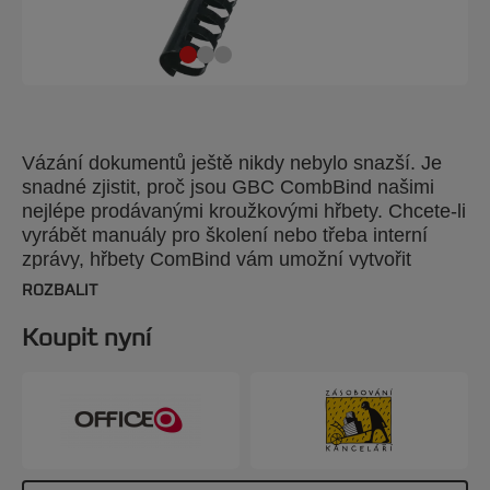
Vázání dokumentů ještě nikdy nebylo snazší. Je
snadné zjistit, proč jsou GBC CombBind našimi
nejlépe prodávanými kroužkovými hřbety. Chcete-li
vyrábět manuály pro školení nebo třeba interní
zprávy, hřbety ComBind vám umožní vytvořit
stylově svázané dokumenty, které lze upravovat.
ROZBALIT
Hřbety CombBind zaručují, že dokumenty budou
při psaní poznámek nebo kopírování obsahu ležet
Koupit nyní
rovně, přitom lze s využitím speciálního nástroje
pro „rychlou úpravu“ snadno přidávat nebo
odstraňovat listy. Odolné plastové hřbety se
nepoškrábou, nelámou se, neoprýskávají ani
neztrácejí barvu a můžete je používat opakovaně a
neustále. Barva: černá. Hřbet 28 mm. Až do