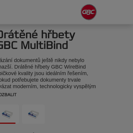
Drátěné hřbety
GBC MultiBind
ázání dokumentů ještě nikdy nebylo
nazší. Drátěné hřbety GBC WireBind
pičkové kvality jsou ideálním řešením,
okud potřebujete dokumenty trvale
vázat moderním, technologicky vyspělým
působem. Posunou vaše prezentace na
OZBALIT
yšší úroveň, ať to jsou nabídky
ýznamným klientům nebo výroční zprávy.
řbety WireBind umožní, aby listy ležely
ovně a obracely se až o 360°
 usnadňovaly psaní poznámek nebo
opírování. Listy jsou svázány trvale a bez