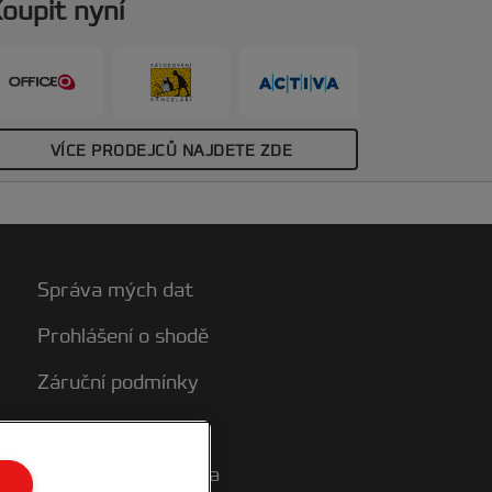
oupit nyní
ožnosti vyjmutí, takže si můžete být jistí,
e vaše práce nejen vypadá skvěle, ale je
 naprosto zabezpečená. Hřbety 21-Loop
sou vhodné pro víceúčelové
řebenové/drátové vazače pro
1smyčkové hřbety. Barva: černá. Průměr
VÍCE PRODEJCŮ NAJDETE ZDE
2 mm. Lze svázat až 130 listů. Balení:
00 kusů.
Správa mých dat
Prohlášení o shodě
Záruční podmínky
Mapa stránek
Zákaznická podpora