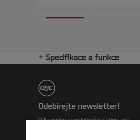
Specifikace a funkce
Odebírejte newsletter!
Díky našim newsletterům budete mít
aktuální informace o akcích, nových
výrobcích a speciálních nabídkách znač