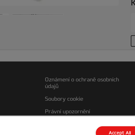
K
m
ž
i
j
h
2
1
1
Oznámení o ochraně osobních
údajů
Soubory cookie
Právní upozornění
Otisk
ky
Accept All