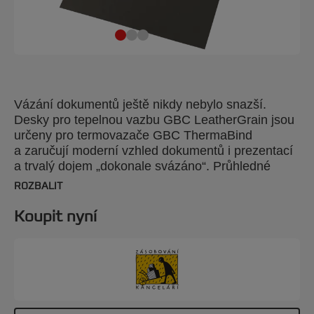
Vázání dokumentů ještě nikdy nebylo snazší.
Desky pro tepelnou vazbu GBC LeatherGrain jsou
určeny pro termovazače GBC ThermaBind
a zaručují moderní vzhled dokumentů i prezentací
a trvalý dojem „dokonale svázáno“. Průhledné
přední desky z PVC a výrazné zadní desky
ROZBALIT
LeatherGrain Barva: černá. Gramáž: 250 g/m2.
Lze svázat až ?? listů. Formát A3. Balení:
Koupit nyní
100 kusů.