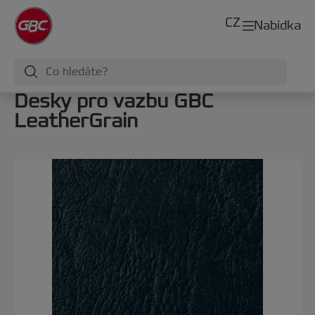
CZ
Nabídka
Desky pro vazbu GBC
LeatherGrain