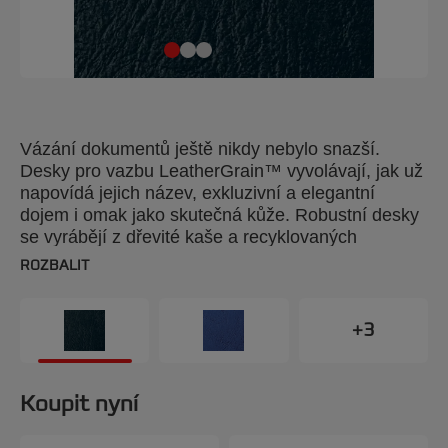
Vázání dokumentů ještě nikdy nebylo snazší.
Desky pro vazbu LeatherGrain™ vyvolávají, jak už
napovídá jejich název, exkluzivní a elegantní
dojem i omak jako skutečná kůže. Robustní desky
se vyrábějí z dřevité kaše a recyklovaných
materiálů, zaručují neobyčejnou trvanlivost
ROZBALIT
a používané postupy pro dosažení barevné stálosti
zajišťují, že vaše zprávy budou vypadat pořád jako
nové a časem nevyblednou. Jsou k dispozici
+3
v rozsáhlé škále 14 barev. Desky vybraných barev
jsou také k dispozici s vyseknutým okénkem, aby
se ukázala titulní strana pod nimi. Barva: bílá.
Koupit nyní
Gramáž: 250 g/m2. Formát A4. Balení: 100 kusů.