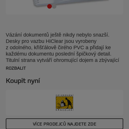
Vázání dokumentů ještě nikdy nebylo snazší.
Desky pro vazbu HiClear jsou vyrobeny
z odolného, křišťálově čirého PVC a přidají ke
každému dokumentu poslední špičkový detail.
Titulní strana vytváří ohromující dojem a zbývající
obsah se těší nejkvalitnější ochraně. Barva:
ROZBALIT
extrémně čiré. Tloušťka 200 mikronů. Formát A3,
balení: 100 kusů.
Koupit nyní
VÍCE PRODEJCŮ NAJDETE ZDE