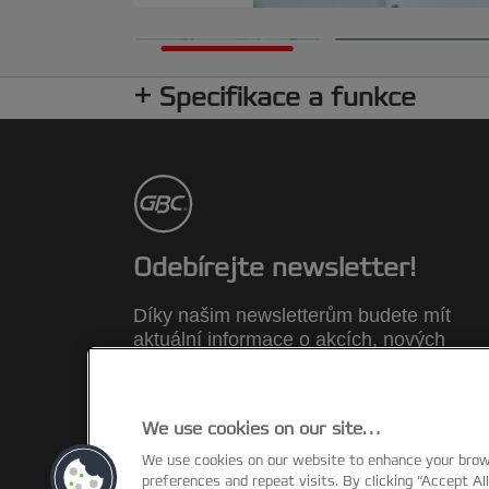
Specifikace a funkce
Odebírejte newsletter!
Díky našim newsletterům budete mít
aktuální informace o akcích, nových
výrobcích a speciálních nabídkách znač
Rexel. Z pohodlí své e-mailové schránky
We use cookies on our site…
ZAREGISTROVAT SE NYNI
We use cookies on our website to enhance your bro
preferences and repeat visits. By clicking “Accept Al