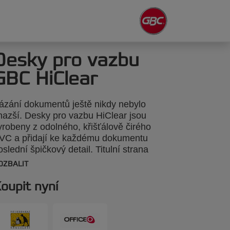
Desky pro vazbu
GBC HiClear
ázání dokumentů ještě nikdy nebylo
nazší. Desky pro vazbu HiClear jsou
yrobeny z odolného, křišťálově čirého
VC a přidají ke každému dokumentu
oslední špičkový detail. Titulní strana
ytváří ohromující dojem a zbývající obsah
OZBALIT
e těší nejkvalitnější ochraně. Barva:
xtrémně čiré. Tloušťka 150 mikronů.
oupit nyní
ormát A4. Balení: 100 kusů.