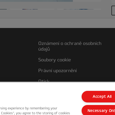
Oznámení o ochraně osobních
údajů
Soubory cookie
Právní upozornění
Otisk
ky
!
Accept All
wsing experience by remembering your
Necessary Onl
l Cookies”, you agree to the storing of cookies