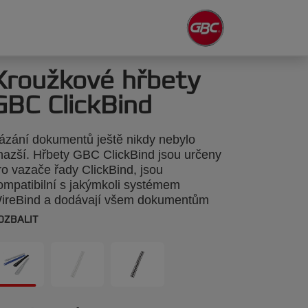
Kroužkové hřbety
GBC ClickBind
ázání dokumentů ještě nikdy nebylo
nazší. Hřbety GBC ClickBind jsou určeny
ro vazače řady ClickBind, jsou
ompatibilní s jakýmkoli systémem
ireBind a dodávají všem dokumentům
legantní a trvanlivý vzhled. Dokumenty
OZBALIT
ze otevřít až o 360° kvůli kopírování, a lze
e snadno upravovat s využitím
peciálního nástroje na otevírání hřbetu.
arva: ledově čirá. Hřbet: 8 mm. Lze
vázat až 45 listů. Formát A4. Balení: 50
usů.