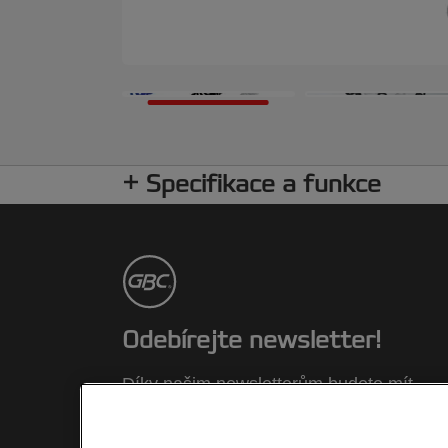
Specifikace a funkce
Odebírejte newsletter!
Díky našim newsletterům budete mít
aktuální informace o akcích, nových
výrobcích a speciálních nabídkách znač