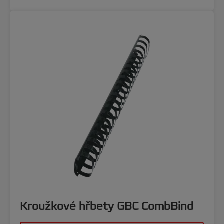
Kroužkové hřbety GBC CombBind