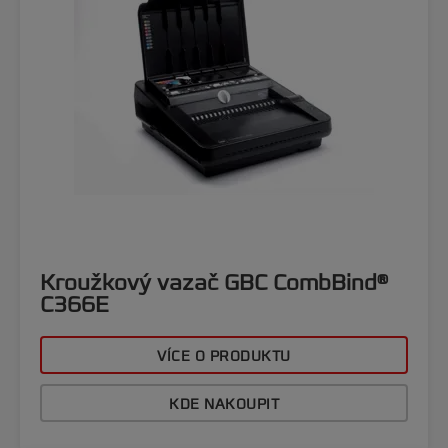
Kroužkový vazač GBC CombBind®
C366E
VÍCE O PRODUKTU
KDE NAKOUPIT