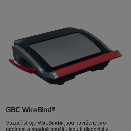
GBC WireBind®
Vázací stroje WireBind® jsou navrženy pro
odolnost a snadné použití, jsou k dispozici v