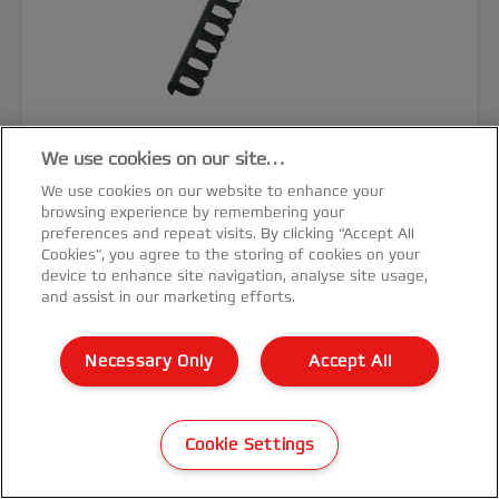
Kroužkové hřbety GBC CombBind
We use cookies on our site…
We use cookies on our website to enhance your
browsing experience by remembering your
preferences and repeat visits. By clicking “Accept All
Cookies”, you agree to the storing of cookies on your
device to enhance site navigation, analyse site usage,
and assist in our marketing efforts.
VÍCE O PRODUKTU
Necessary Only
Accept All
KDE NAKOUPIT
Cookie Settings